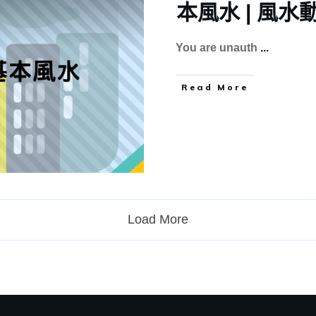
本風水 | 風水
You are unauth
...
Read More
Load More