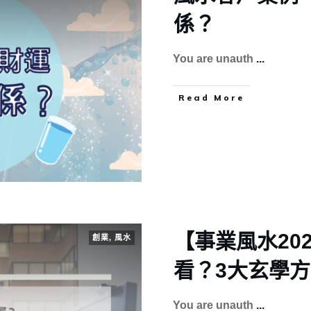
係？
You are unauth
...
Read More
【事業風水20
創業
,
風水
看？3大玄學
You are unauth
...