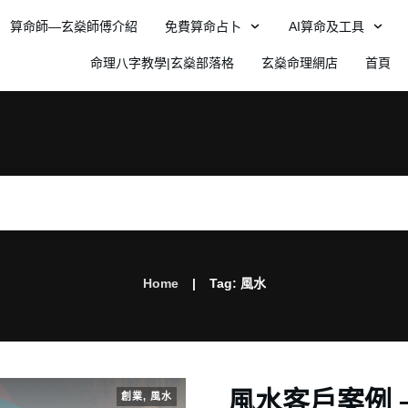
算命師—玄燊師傅介紹
免費算命占卜
AI算命及工具
命理八字教學|玄燊部落格
玄燊命理網店
首頁
|
Home
Tag: 風水
風水客戶案例 
創業
,
風水