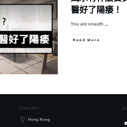
醫好了陽痿！【
You are unauth
...
Read More
CONTACT
S
Hong Kong