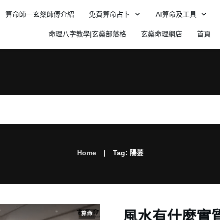
算命師—玄燊師傅介紹
免費算命占卜
AI算命及工具
命理八字教學|玄燊部落格
玄燊命理網店
首頁
|
Home
Tag: 陽萎
風水有什麼實
算命