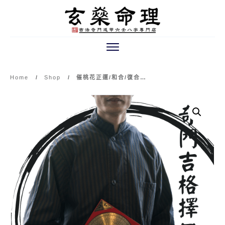
Home
/
Shop
/
催桃花正運/和合/復合挽回法術