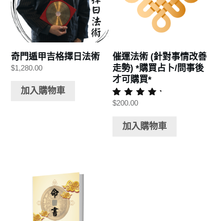
奇門遁甲吉格擇日法術
催運法術 (針對事情改善
走勢) *購買占卜/問事後
$
1,280.00
才可購買*
加入購物車
$
200.00
評分
5.00
滿分 5
加入購物車