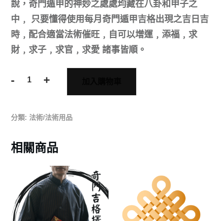
說，奇門遁甲的神妙之處處均藏在八卦和甲子之
中﹐ 只要懂得使用每月奇門遁甲吉格出現之吉日吉
時﹐配合適當法術催旺﹐自可以增運﹐添福﹐求
財﹐求子﹐求官﹐求愛 諸事皆順。
-
+
加入購物車
分類:
法術/法術用品
相關商品