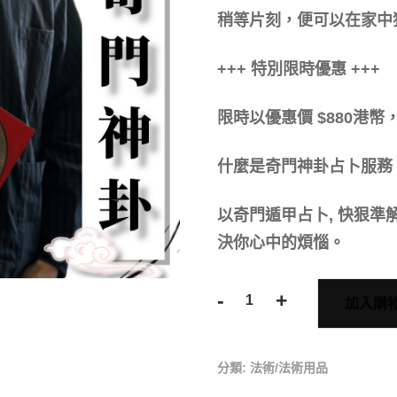
稍等片刻，便可以在家中
+++ 特別限時優惠 +++
限時以優惠價 $880港
什麼是奇門神卦占卜服務
以奇門遁甲占卜, 快狠
決你心中的煩惱。
-
+
加入購
分類:
法術/法術用品