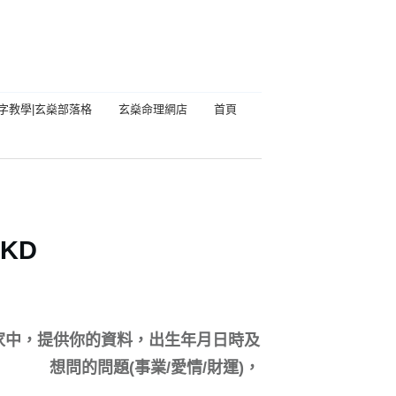
字教學|玄燊部落格
玄燊命理網店
首頁
KD
家中，提供你的資料，出生年月日時及
想問的問題(事業/愛情/財運)，