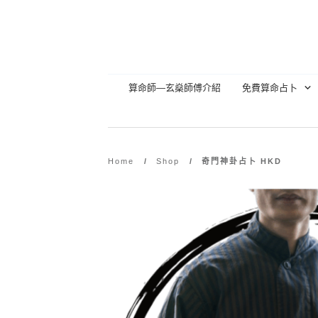
算命師—玄燊師傅介紹
免費算命占卜
Home
/
Shop
/
奇門神卦占卜 HKD