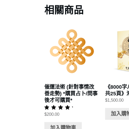
相關商品
催運法術 (針對事情改
《8000
善走勢) *購買占卜/問事
共25頁》
後才可購買*
$
1,500.00
加入購
$
200.00
評分
5.00
滿分 5
加入購物車