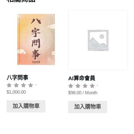
八字問事
AI算命會員
$
1,000.00
評
$
98.00
/ Month
評
分
分
0
0
滿
加入購物車
滿
加入購物車
分
分
5
5