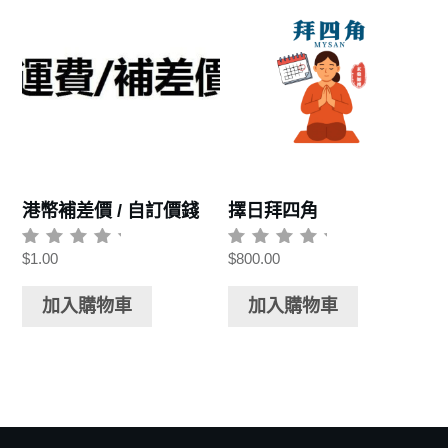
港幣補差價 / 自訂價錢
擇日拜四角
$
1.00
$
800.00
評
評
分
分
0
0
滿
加入購物車
滿
加入購物車
分
分
5
5