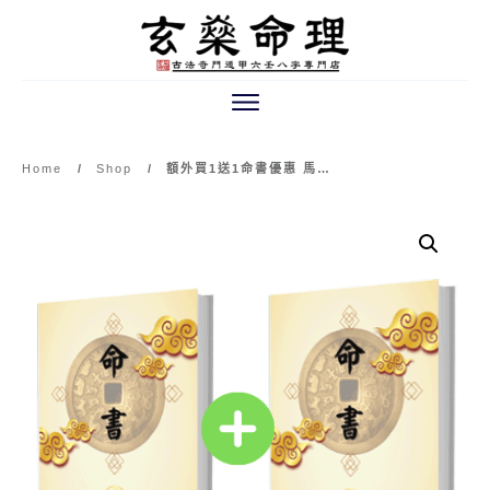
Home
/
Shop
/
額外買1送1命書優惠 馬幣