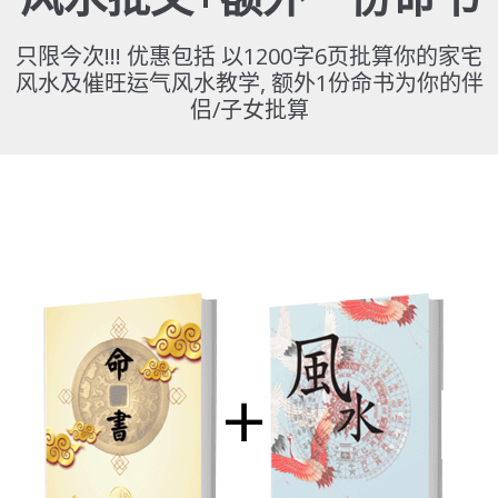
只限今次!!! 优惠包括 以1200字6页批算你的家宅
风水及催旺运气风水教学, 额外1份命书为你的伴
侣/子女批算