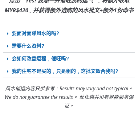
点击 " Yes! 我想一并催旺我的运气 " , 将额外收取
MYR$420 , 并获得额外选购的风水批文+额外1份命书
要面对面睇风水的吗?
需要什么资料?
会如何改善运程﹐催旺吗?
我的住宅不是买的﹐只是租的﹐这批文适合我吗?
风水催运内容只供参考。Results may vary and not typical。
We do not guarantee the results。 此优惠并没有退款服务保
证。