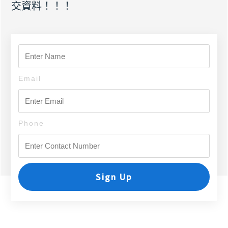
交資料！！！
Email
Phone
Sign Up