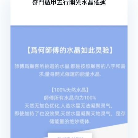
奇門遁甲五行開光水晶催運