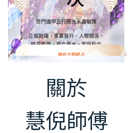
奇門遁甲五行開光水晶催運
正偏財運、事業晉升、人際關係、
桃花婚姻、複合風水、家庭和合
按此立即試占
關於
慧倪師傅