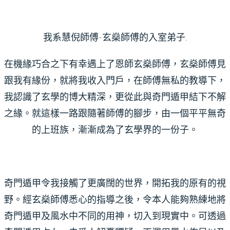
我系慧倪師傅-玄燊師傅的入室弟子.
在機緣巧合之下有幸遇上了恩師玄燊師傅，玄燊師傅見
跟我有緣份，就將我收入門戶，在師傅無私的教導下，
我認識了玄學的博大精深，更從此與奇門遁甲結下不解
之緣。就這樣一路跟隨著師傅的腳步，由一個平平無奇
的上班族，漸漸成為了玄學界的一份子。
奇門遁甲令我接觸了更廣闊的世界，開拓我的原有的視
野。經玄燊師傅悉心的指導之後，令本人能夠熟練地將
奇門遁甲及風水中不同的用神，切入到現實中。可透過