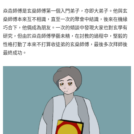
焱垚師傅是玄燊師傅第一個入門弟子，亦即大弟子。他與玄
燊師傅本來互不相識，直至一次的聚會中結識，後來在機緣
巧合下，他倆成為朋友。一次的傾談中發現大家也對玄學有
研究，但由於焱垚師傅學藝未精，在討教的過程中，堅毅的
性格打動了本來不打算收徒弟的玄燊師傅，最後多次拜師後
最終成功。