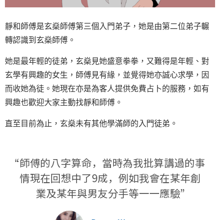
靜和師傅是玄燊師傅第三個入門弟子，她是由第二位弟子輾
轉認識到玄燊師傅。
她是最年輕的徒弟，玄燊見她盛意拳拳，又難得是年輕、對
玄學有興趣的女生，師傅見有緣，並覺得她亦誠心求學，因
而收她為徒。她現在亦是為客人提供免費占卜的服務，如有
興趣也歡迎大家主動找靜和師傅。
直至目前為止，玄燊未有其他學滿師的入門徒弟。
“師傅的八字算命，當時為我批算講過的事
情現在回想中了9成，例如我會在某年創
業及某年與男友分手等一一應驗”