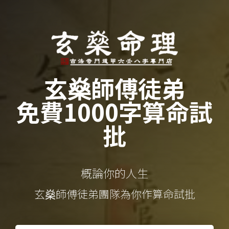
玄燊師傅徒弟
免費1000字算命試
批
概論你的人生
玄燊師傅徒弟團隊為你作算命試批