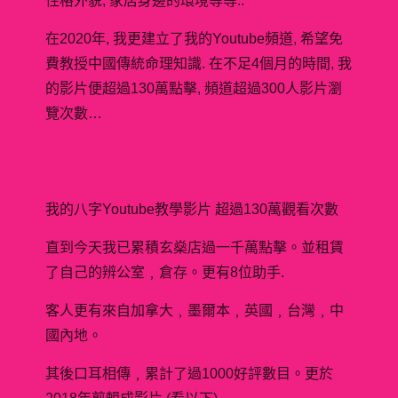
性格外貌, 家居身邊的環境等等..
在2020年, 我更建立了我的Youtube頻道, 希望免
費教授中國傳統命理知識. 在不足4個月的時間, 我
的影片便超過130萬點擊, 頻道超過300人影片瀏
覽次數…
我的八字Youtube教學影片 超過130萬觀看次數
直到今天我已累積玄燊店過一千萬點擊。並租賃
了自己的辨公室﹐倉存。更有8位助手.
客人更有來自加拿大﹐墨爾本﹐英國﹐台灣﹐中
國內地。
其後口耳相傳﹐累計了過1000好評數目。更於