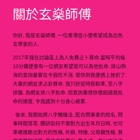
關於玄燊師傅
你好, 我是玄燊師傅. 一位香港從小便希望成為出色
玄學家的人.
2017年我在討論區上為人免費占卜算命.當時平均每
10分鍾便會有一位網友希望我可以為他批命. 排山倒
海的查詢量實在令我吃不消. 很快到我便遇上挫折了.
大量的網友求占卦算命. 我只好從時辰較準, 至八字
排盤. 為網友排八字批命. 但查詢量很快便超過我批
命的速度, 令我感到十分身心疲累.
後來, 我開始將八字觸機法, 配合問事者的姓名, 問
事時間等等. 鑽研如何不需對方出生年月日時, 也可
準確推斷出對方的性格, 外貌, 特徵, 父母親性格, 貧