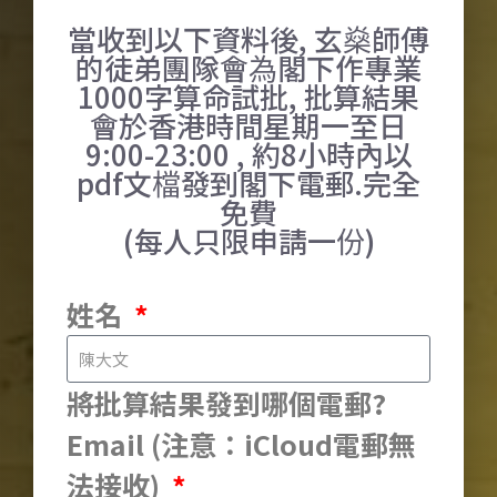
當收到以下資料後, 玄燊師傅
的徒弟團隊會為閣下作專業
1000字算命試批, 批算結果
會於香港時間星期一至日
9:00-23:00 , 約8小時內以
pdf文檔發到閣下電郵.完全
免費
(每人只限申請一份)
姓名
將批算結果發到哪個電郵?
Email (注意：iCloud電郵無
法接收)