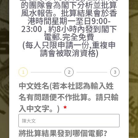
的團隊會為閣下分析並批算
風水報告。批算結果會於香
港時間星期一至日9:00-
23:00 , 約8小時內發到閣下
電郵.完全免費
(每人只限申請一份,重複申
請會被取消資格)
1
2
3
中文姓名(若本社認為輸入姓
名有問題便不作批算。請只輸
入中文字。)
將批算結果發到哪個電郵?