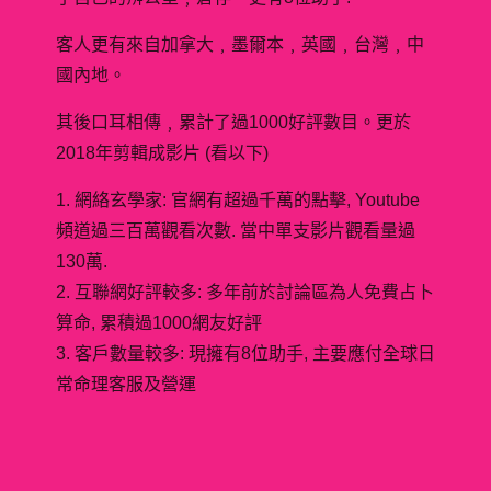
客人更有來自加拿大﹐墨爾本﹐英國﹐台灣﹐中
國內地。
其後口耳相傳﹐累計了過1000好評數目。更於
2018年剪輯成影片 (看以下)
1. 網絡玄學家: 官網有超過千萬的點擊, Youtube
頻道過三百萬觀看次數. 當中單支影片觀看量過
130萬.
2. 互聯網好評較多: 多年前於討論區為人免費占卜
算命, 累積過1000網友好評
3. 客戶數量較多: 現擁有8位助手, 主要應付全球日
常命理客服及營運