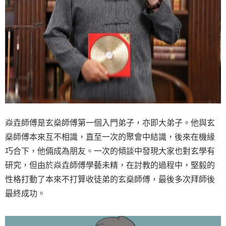
焱垚師傅是玄燊師傅第一個入門弟子，亦即大弟子。他與玄
燊師傅本來互不相識，直至一次的聚會中結識，後來在機緣
巧合下，他倆成為朋友。一次的傾談中發現大家也對玄學有
研究，但由於焱垚師傅學藝未精，在討教的過程中，堅毅的
性格打動了本來不打算收徒弟的玄燊師傅，最後多次拜師後
最終成功。