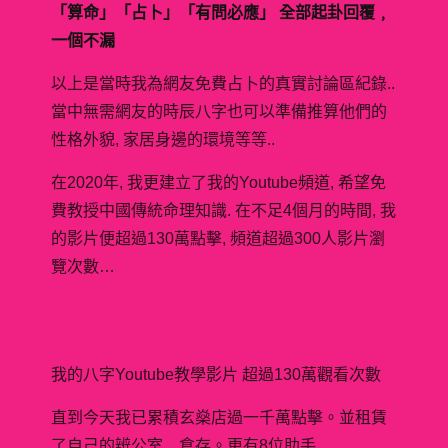
「算命」「占卜」「有問必應」 全部起卦回覆﹐
一個不漏
以上是當時我為網友免費占卜的真實討論區紀錄..
當中無需網友的時辰八字也可以準備推算他們的
性格外貌, 家居身邊的環境等等..
在2020年, 我更建立了我的Youtube頻道, 希望免
費教授中國傳統命理知識. 在不足4個月的時間, 我
的影片便超過130萬點擊, 頻道超過300人影片瀏
覽次數…
我的八字Youtube教學影片 超過130萬觀看次數
直到今天我已累積玄燊店過一千萬點擊。並租賃
了自己的辨公室﹐倉存。更有8位助手.