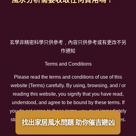
玄學非精密科學只供參考﹐內容只供參考或有更改不另
作通知
Terms and Conditions
Please read the
terms and conditions
of use of this
website (Terms) carefully. By using, browsing, and / or
reading this website, you signify that you have read,
understood, and agree to be bound by these terms. If
you do not agree to these terms, you must immediately
stop using the related website or any related services.
找出家居風水問題 助你催吉避凶