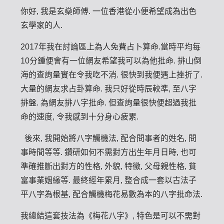
你好, 我是玄燊師傅. 一位香港從小便希望成為出色
玄學家的人.
2017年我在討論區上為人免費占卜算命.當時平均每
10分鍾便會有一位網友希望我可以為他批命. 排山倒
海的查詢量實在令我吃不消. 很快到我便遇上挫折了.
大量的網友求占卦算命. 我只好從時辰較準, 至八字
排盤. 為網友排八字批命. 但查詢量很快便超過我批
命的速度, 令我感到十分身心疲累.
後來, 我開始將八字觸機法, 配合問事者的姓名, 問
事時間等等. 鑽研如何不需對方出生年月日時, 也可
準確推斷出對方的性格, 外貌, 特徵, 父母親性格, 貧
富事業姻緣等. 最終經年累月, 整合成一套以古法子
平八字為根基, 配合觸機梅花易數為本的八字批命法.
我總結這套技法為《梅花八字》, 特色是可以不需對