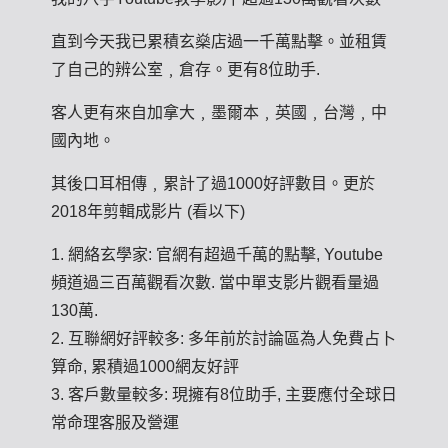
直到今天我已累積玄燊店過一千萬點擊。並租賃
了自己的辨公室﹐倉存。更有8位助手.
客人更有來自加拿大﹐墨爾本﹐英國﹐台灣﹐中
國內地。
其後口耳相傳﹐累計了過1000好評數目。更於
2018年剪輯成影片 (看以下)
1. 網絡玄學家: 官網有超過千萬的點擊, Youtube
頻道過三百萬觀看次數. 當中單支影片觀看量過
130萬.
2. 互聯網好評較多: 多年前於討論區為人免費占卜
算命, 累積過1000網友好評
3. 客戶數量較多: 現擁有8位助手, 主要應付全球日
常命理客服及營運