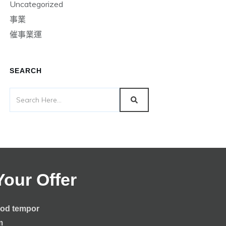
Uncategorized
事業
催事業運
SEARCH
Your Offer
smod tempor
im