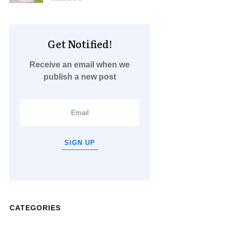
Get Notified!
Receive an email when we
publish a new post
SIGN UP
CATEGORIES