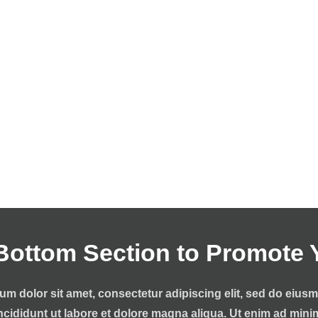
Bottom Section to Promote 
m dolor sit amet, consectetur adipiscing elit, sed do eiu
ncididunt ut labore et dolore magna aliqua. Ut enim ad min