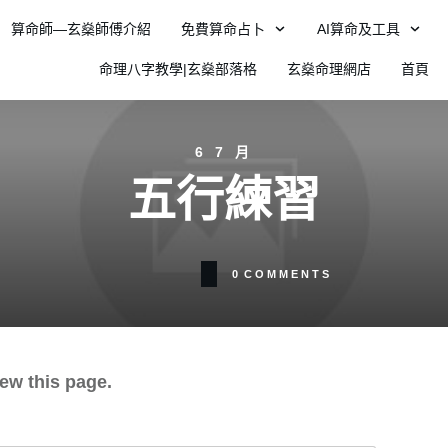
算命師—玄燊師傅介紹
免費算命占卜
AI算命及工具
命理八字教學|玄燊部落格
玄燊命理網店
首頁
6 7 月
五行練習
0
COMMENTS
ew this page.