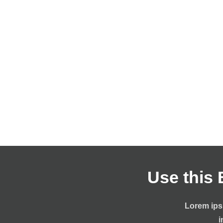
Use this 
Lorem ipsu
i