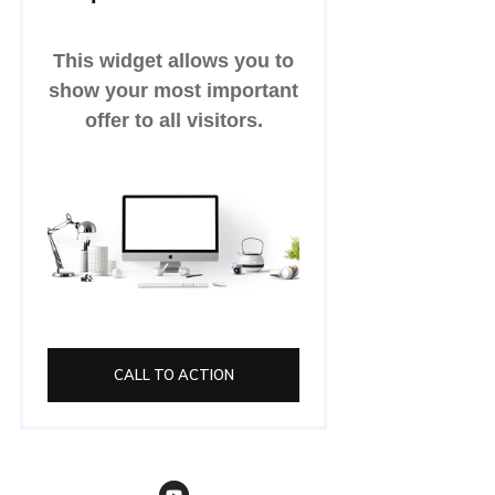
This widget allows you to
show your most important
offer to all visitors.
CALL TO ACTION