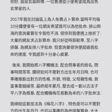
你好, 我是玄燊師傅. 一位香港從小便希望成為出色
玄學家的人.
2017年我在討論區上為人免費占卜算命.當時平均每
10分鍾便會有一位網友希望我可以為他批命. 排山倒
海的查詢量實在令我吃不消. 很快到我便遇上挫折了.
大量的網友求占卦算命. 我只好從時辰較準, 至八字
排盤. 為網友排八字批命. 但查詢量很快便超過我批
命的速度, 令我感到十分身心疲累.
後來, 我開始將八字觸機法, 配合問事者的姓名, 問
事時間等等. 鑽研如何不需對方出生年月日時, 也可
準確推斷出對方的性格, 外貌, 特徵, 父母親性格, 貧
富事業姻緣等. 最終經年累月, 整合成一套以古法子
平八字為根基, 配合觸機梅花易數為本的八字批命法.
我總結這套技法為《梅花八字》, 特色是可以不需對
方的出生年月日, 也可以準確的為他排盤算命. 大大