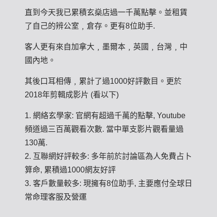
直到今天我已累積玄燊店過一千萬點擊。並租賃
了自己的辨公室﹐倉存。更有8位助手.
客人更有來自加拿大﹐墨爾本﹐英國﹐台灣﹐中
國內地。
其後口耳相傳﹐累計了過1000好評數目。更於
2018年剪輯成影片 (看以下)
1. 網絡玄學家: 官網有超過千萬的點擊, Youtube
頻道過三百萬觀看次數. 當中單支影片觀看量過
130萬.
2. 互聯網好評較多: 多年前於討論區為人免費占卜
算命, 累積過1000網友好評
3. 客戶數量較多: 現擁有8位助手, 主要應付全球日
常命理客服及營運