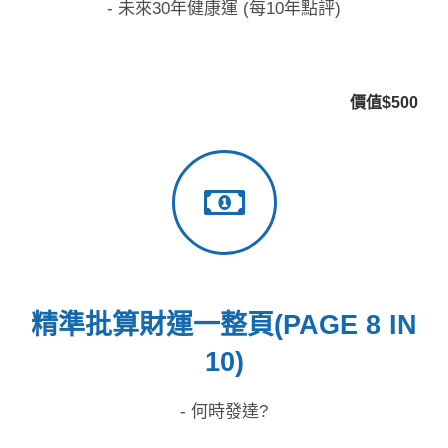
- 未來30年健康運 (每10年點評)
價值$500
精準批算財運一整頁(PAGE 8 IN
10)
- 何時發達?