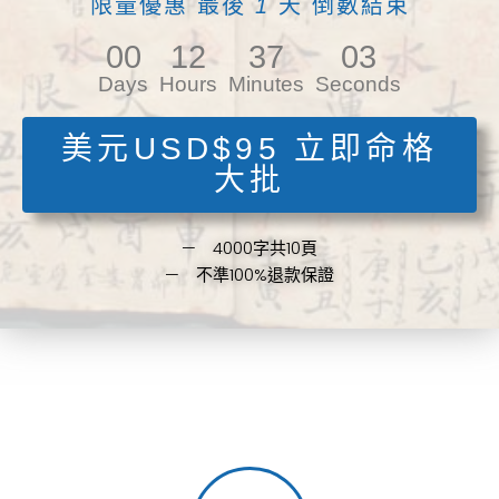
限量優惠 最後
1
天 倒數結束
00
12
37
02
Days
Hours
Minutes
Seconds
美元USD$95 立即命格
大批
— 4000字共10頁
— 不準100%退款保證