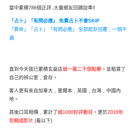
當中累積786個正評..大量網友回饋說準!!
「占卜」「有問必應」 免費占卜不會SKIP
「算命」「占卜」「有問必應」 全部起卦回覆﹐一個不
漏
直到今天我已累積玄燊店
過一萬二千個點擊
。並租賃了
自己的辨公室﹐倉存。
客人更有來自加拿大﹐墨爾本﹐英國﹐台灣﹐中國內
地。
其後口耳相傳﹐累計了
過1000好評數目
。更於
2018年
剪輯成影片
(看以下)