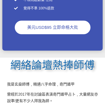
覺得不準 100%退款
美元USD$95 立即命格大批
網絡論壇熱捧師傅
我是玄燊師傅﹐精通八字命理﹐奇門遁甲
曾經於2017年在討論區表演奇門遁甲占卜﹐大量網友亦
說準!更有不少人拜我為師。