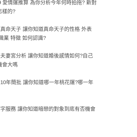
019 愛情運推算 為你分析今年何時拍拖? 新對
怎樣的?
批算真命天子 讓你知道真命天子的性格 外表
職業 特徵 如何認識?
命中夫妻宮分析 讓你知道婚後感情如何?自己
機會大嗎
來10年簡批 讓你知道哪一年桃花運?哪一年
夾八字服務 讓你知道暗戀的對象到底有否機會