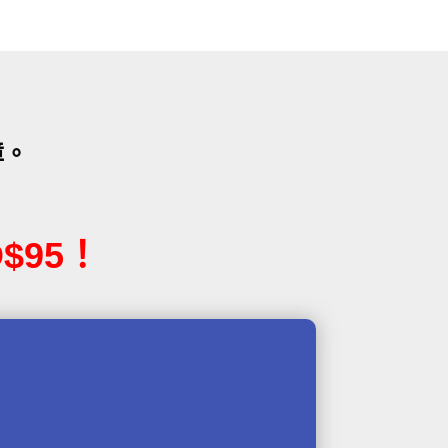
障。
$95！