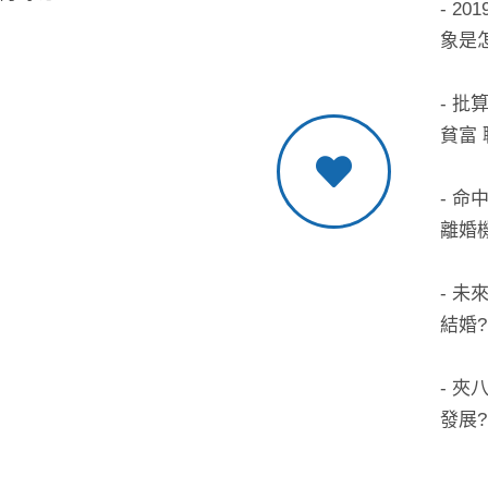
- 2
象是
- 
貧富 
- 
離婚
- 未
結婚?
- 
發展?