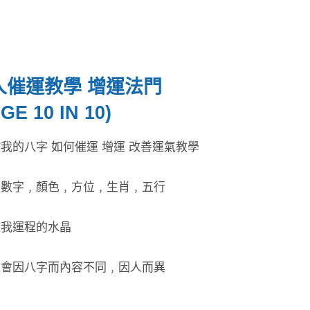
人催運教學 增運法門
GE 10 IN 10)
於我的八字 如何催運 增運 改善運氣教學
吉利數字﹐顏色﹐方位﹐生肖﹐五行
催旺我運程的水晶
以上會因八字而內容不同﹐因人而異