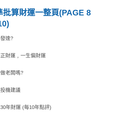
批算財運一整頁(PAGE 8
10)
時發達?
一生正財運﹐一生偏財運
合做老闆嗎?
資投機建議
來30年財運 (每10年點評)