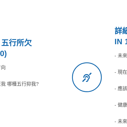
詳細
IN 
 五行所欠
0)
- 未
方向
- 現
旺我 哪種五行抑我?
- 
- 
- 未