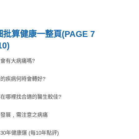
批算健康一整頁(PAGE 7
10)
來會有大病痛嗎?
在的疾病何時會轉好?
應該在哪裡找合適的醫生較佳?
健康發展﹐需注意之病痛
來30年健康運 (每10年點評)