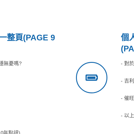
整頁(PAGE 9
個
(PA
安穩無憂嗎?
- 對
- 
- 
- 
10年點評)