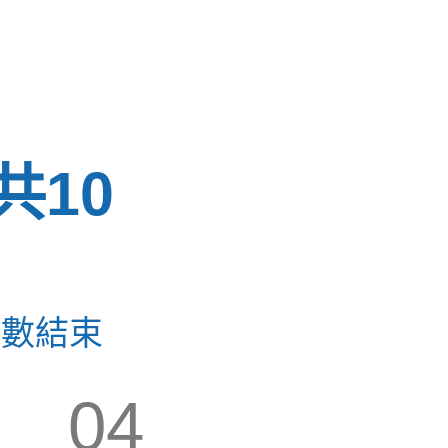
共10
倒數結束
03