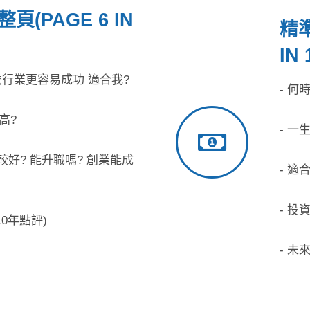
(PAGE 6 IN
精準
IN 
麼行業更容易成功 適合我?
- 何
高?
- 
較好? 能升職嗎? 創業能成
- 適
- 投
10年點評)
- 未