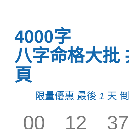
4000字
八字命格大批 
頁
限量優惠 最後
1
天 
00
12
37