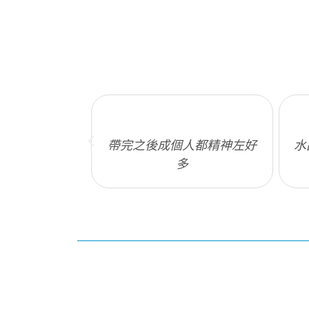
敏感真係好番好
帶完之後成個人都精神左好
水
~
多