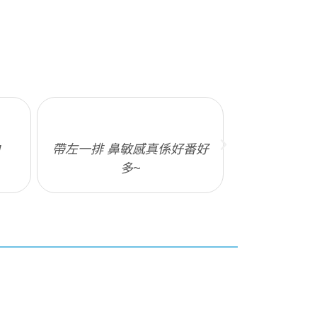
!
帶左一排 鼻敏感真係好番好
帶完之後成
多~