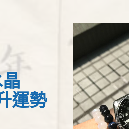
水晶
升運勢