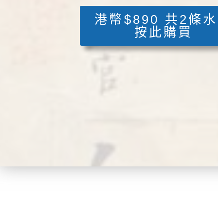
港幣$890 共2條
按此購買