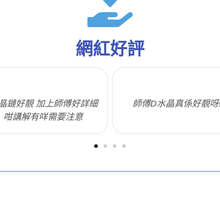
網紅好評
晶鏈好靚 加上師傅好詳細
師傅D水晶真係好靚呀
咁講解有咩需要注意