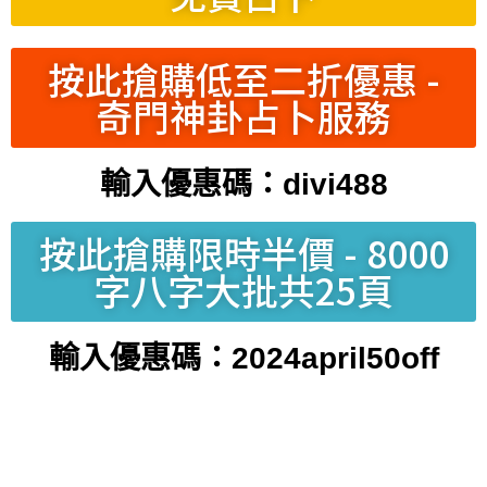
按此搶購低至二折優惠 -
奇門神卦占卜服務
輸入優惠碼：divi488
按此搶購限時半價 - 8000
字八字大批共25頁
輸入優惠碼：2024april50off