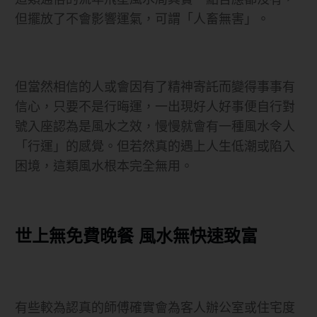
但擺放了不會影響運氣，可謂「人畜無害」。
但當然相信的人或會因有了精神寄託而變得事事有
信心，只要不是行晦運，一出現好人好事便自行對
號入座認為是風水之效，慢慢就會有一種風水令人
「行運」的感覺。但若然真的遇上人生低潮或陷入
困境，這類風水根本完全無用。
世上無免費晚餐 風水無快速致富
有些較為認真的師傅確實會為客人辦公室或住宅度