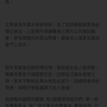
善。
化煞後再作風水催財佈局，為了加快應驗我更為他
擇日施法。三星期內接連獲得三間大公司面試機
會，更有兩間向他發出聘書。最後他心滿意足踏出
家門上班去。
歷年來親身印證師傅所傳，運用風水為人救倒懸，
種種克應至今還歷歷在目。回想自己還未習藝之
時，根本不敢相信風水有如此威力。因緣際會得此
奇遇，發願日後能盡綿力為人造福。
有緣看到最尾的讀者, 有2個優惠送給你們, 第一是
免費看風水, 第二是不準不收費算命, 數量有限, 可