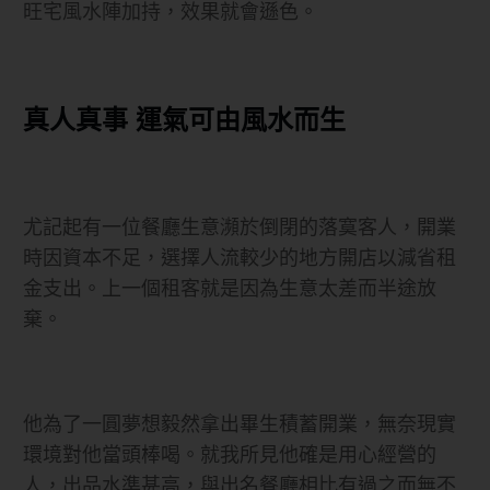
旺宅風水陣加持，效果就會遜色。
真人真事 運氣可由風水而生
尤記起有一位餐廳生意瀕於倒閉的落寞客人，開業
時因資本不足，選擇人流較少的地方開店以減省租
金支出。上一個租客就是因為生意太差而半途放
棄。
他為了一圓夢想毅然拿出畢生積蓄開業，無奈現實
環境對他當頭棒喝。就我所見他確是用心經營的
人，出品水準甚高，與出名餐廳相比有過之而無不