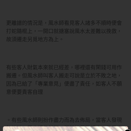
更離譜的情況是，風水師看見客人諸多不順時便會
打蛇隨棍上，一開口就搪塞說風水太差難以挽救，
故須遷走另覓地方為上。
有些客人財氣本來就已經差，哪裡還有閑錢可用作
搬遷。但風水師叫客人搬走可說是立於不敗之地，
因為已給了「專業意見」便盡了責任，如客人不願
意便要貴客自理
。有些風水師則扮作盡力而為去佈局，當客人發現
無效時，風水師仍然可以開脫說早已明言，只是客