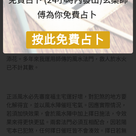
類。其實風水師已巧妙地在客人潛意識裡將自己的
傅為你免費占卜
責任推卸予神明。
按此免費占卜
以上種種皆無法解救人之所急，只會加深當事人的
痛苦。風水術本旨就是催財，能做到雪中送炭錦上
添花。多年來我運用師傳的風水法門，救人於水火
已不計其數。
正派風水必先審度福主宅運好壞，對犯煞的地方要
化解得宜，並以風水陣催旺宅氣。因應實際情況，
若須加快效果，會於風水陣中加上擇日施法，令效
果來得更快更猛。兩套法門必須互相配合，因若陽
宅本已犯煞，任何擇日催旺皆不會湊效。擇日若無