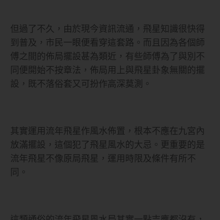
但過了不久，由於現今資訊流通，飛星知識很快得
到普及，市民一眼便看穿這套路。而且因為各個師
傅之間的佈局擺設甚為類近，有些師傅為了與別不
同便開始不按章法，佈局用上與飛星卦象無關的擺
設，既不落俗套又可扮作高深莫測。
其實運用流年飛星作風水佈置，根本不應在九宮內
放滿擺設，這個犯了飛星風水的大忌。更重要的是
流年飛星不像原局飛星，運用時限及條件有所不
同。
這類通俗的流年飛星風水局其實一點吉應都沒有，