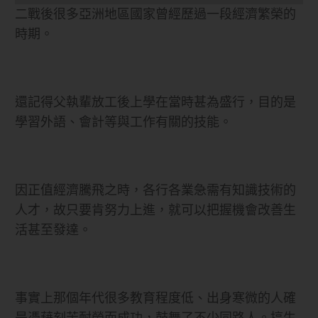
二戰後很多亞洲地區國家曾經歷過一段經濟繁榮的
時期。
還記得父執輩放工後上學在當時甚為盛行，目的是
學習外語、會計等與工作有關的技能。
因正值經濟騰飛之時，各行各業急需有知識技術的
人才，故只要肯努力上進，就可以把握機會改善生
活甚至發達。
事實上那個年代很多教育程度低、出身寒微的人確
是憑藉刻苦耐勞而成功，鼓舞了不少同路人。搞生