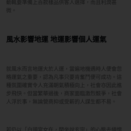
動輒要準備上百款樣品供客人選擇，而且利潤甚
微。
風水影響地運 地運影響個人運氣
就風水而言地運大於人運，當遍地機遇時人便會忽
略運氣之重要，認為凡事只要肯奮鬥便可成功。這
種氛圍確實令人充滿朝氣積極向上，社會亦因此進
步飛快。但當繁華過後，商家面臨激烈競爭，社會
人浮於事，無論營商抑或受薪的人謀生都不易。
若仍以「白頭宮女在，閒坐說玄宗」的心態去緬懷