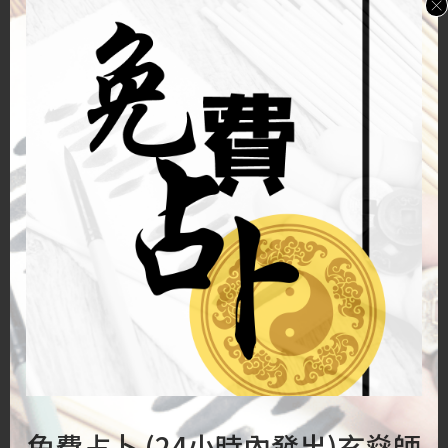
人不聽勸告所致，過不在己。
還有些師傅因技窮，走火入魔叫客人放生催運。放
生是儒釋道皆有提倡的美德，但與風水術全然無
關。當然人在困境甚麼方法都會去試，但搞不好將
動物置於不適合生存的環境，想積福改運卻反而造
孽。
若放生後運氣依舊，客人與風水師對質，風水師總
能雞蛋裏挑骨頭，找出客人放生過程一定出現了各
種「問題」。糾纏下去最終還是客人自己吃虧。而
另一種相近的套路就是叫客人拜神，若然無效便可
將責任歸咎於客人不夠誠心，又或拜神過程出錯之
免費占卜 (24小時內發出)玄燊師