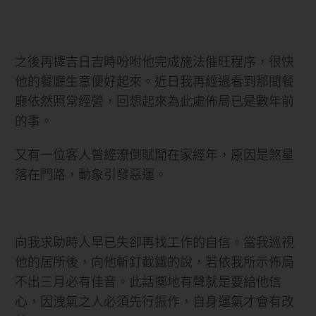
之後再擇吉日吉時吩咐他完成施法催旺程序，很快
他的餐廳生意便好起來。近日我再經過看到那間餐
廳依然照常經營，回想起來為此處佈局已是數年前
的事。
又有一位客人曾經潦倒賦閒在家經年，原因是煞星
落在門路，動象引發惡運。
向我求助時人早已失卻再找工作的自信。當我巡視
他的居所後，向他斬釘截鐵的說，若依我所示佈局
不出三月必有佳音。此話擲地有聲就是要給他信
心，因洩氣之人必須先行振作，自身運氣才會有改