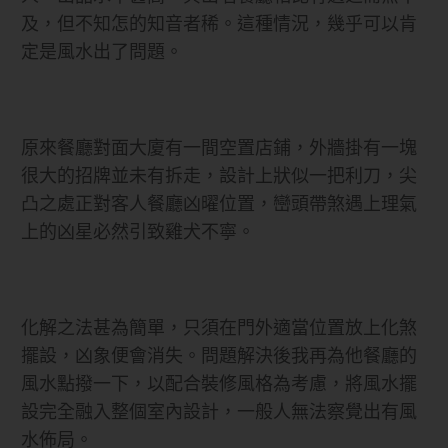
及，但不知怎的知音者稀。這種情況，幾乎可以肯
定是風水出了問題。
原來餐廳對面大廈有一間空置店鋪，外牆掛有一塊
很大的招牌並未有拆走，設計上狀似一把利刀，尖
凸之處正對客人餐廳凶曜位置，巒頭帶煞遇上理氣
上的凶星必然引致雞犬不寧。
化解之法甚為簡單，只須在門外適當位置放上化煞
擺設，凶象便會消失。問題解決後我再為他餐廳的
風水點撥一下，以配合裝修風格為考慮，將風水擺
設完全融入整個室內設計，一般人無法察覺出有風
水佈局。