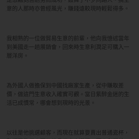
意的人那時亦曾經風光，賺錢遠較現時輕鬆得多。
我相熟的一位做貿易生意的前輩，他向我憶述當年
到美國走一趟展銷會，回來時生意利潤足可購入一
層洋房。
為外國人做擔保到中國找廠家生產，從中賺取差
價，做這門生意收入確實可觀。當日紫醉金迷的生
活已成慣常，哪會想到現時的光景。
以往是他挑選顧客，而現在就算要賣出普通瓷杯，