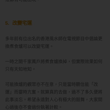
5. 改變宅運
多年前有位出名的香港風水師在電視節目中倡論更
換煮食爐可以改變宅運。
一時之間千家萬戶將煮食爐換掉，但實際效果如何
只有天知地知。
可能換爐的觀眾亦不在意，只是當時聽信能「改
運」而霎時亢奮。就算真的去做，過不了多久便將
此事淡忘。希望永遠對人心有極大的鼓舞，大家開
心過後亦不會過份執著計較。