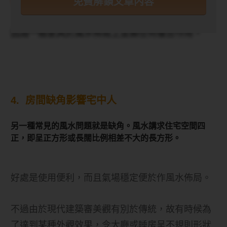
免費解鎖文章内容
會否犯煞而並非催旺。
因為一般家具於風水佈局上並無任何催吉作用。
風水佈局原理是自製巒頭配合室內氣場中的吉星，
而自製巒頭必須靠特定的風水擺設去組成，這些擺
設在設計上皆符合陰陽五行以及理氣中的星、數、
4. 房間缺角影響宅中人
卦。
另一種常見的風水問題就是缺角。風水講求住宅空間四
正，即呈正方形或長闊比例相差不大的長方形。
但最重要而幾乎沒有人在意的是，良好的風水佈局
必然兼顧日常使用方便及令人感到舒適。
好處是使用便利，而且氣場穩定便於作風水佈局。
因風水術本就是為人催福，哪會有生活其中令人感
到諸多不便的風水佈置。
不過由於現代建築審美觀有別於傳統，故有時候為
了達到某種外觀效果，令大廳或睡房呈不規則形狀