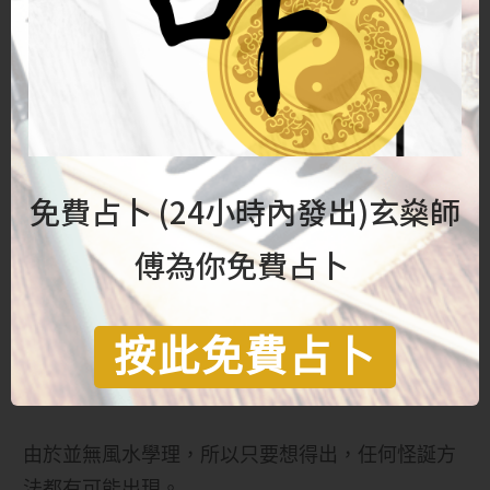
例如西北方屬乾卦代表老男人、祖父、父親等。
若大廳睡房西北方出現缺⻆，便遽論家中年紀最長
的男人有事，十之有九不驗。而且有此論的人往住
說不出具體有甚麼不利，或索性說甚麼都不利，更
免費占卜 (24小時內發出)玄燊師
是貽笑大方。
傅為你免費占卜
有些庸師更煞有介事說缺角凶象十分嚴重，必須補
救。用珠簾、布簾遮擋已算是看似最合理的所謂方
按此免費占卜
法，荒謬的更有用兩枝長竹置於缺角位，竹枝必須
由地板伸延至天花，這樣便能化解缺角問題云云。
由於並無風水學理，所以只要想得出，任何怪誕方
法都有可能出現。