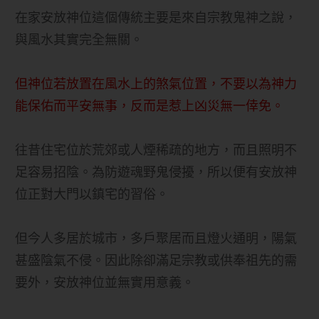
在家安放神位這個傳統主要是來自宗教鬼神之說，
與風水其實完全無關。
但神位若放置在風水上的煞氣位置，不要以為神力
能保佑而平安無事，反而是惹上凶災無一倖免。
往昔住宅位於荒郊或人煙稀疏的地方，而且照明不
足容易招陰。為防遊魂野鬼侵擾，所以便有安放神
位正對大門以鎮宅的習俗。
但今人多居於城市，多戶聚居而且燈火通明，陽氣
甚盛陰氣不侵。因此除卻滿足宗教或供奉祖先的需
要外，安放神位並無實用意義。