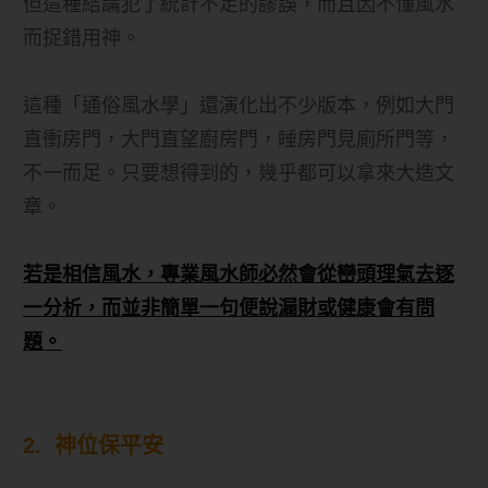
但這種結論犯了統計不足的謬誤，而且因不懂風水
而捉錯用神。
這種「通俗風水學」還演化出不少版本，例如大門
直衝房門，大門直望廚房門，睡房門見廁所門等，
不一而足。只要想得到的，幾乎都可以拿來大造文
章。
若是相信風水，專業風水師必然會從巒頭理氣去逐
一分析，而並非簡單一句便說漏財或健康會有問
題。
2. 神位保平安