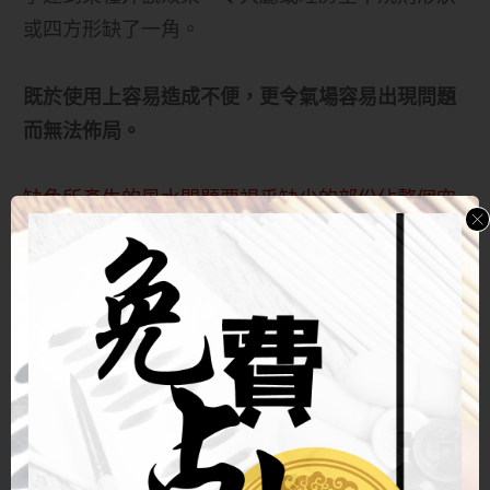
此外保持室內光潔明亮，減少雜物壅塞等，看似與
或四方形缺了一角。
風水無關而實則卻是任何風水屋的最基本要求。
既於使用上容易造成不便，更令氣場容易出現問題
若然居室昏暗放滿凌亂雜物，甚麼催財催運的風水
而無法佈局。
陣也是徒然。因為人置身其中感到不舒服，已經不
是好風水。
缺角所產生的風水問題要視乎缺少的部份佔整個空
間多少，以及能否將缺角部份以屏封、大柜分隔以
令餘下部份再呈四方形。
若然無法補救，只須作化煞處理，然後再在其他四
正房間佈局便可。
但俗論以缺角方位所屬八卦判別對宅中何人不利，
實屬無稽之談。