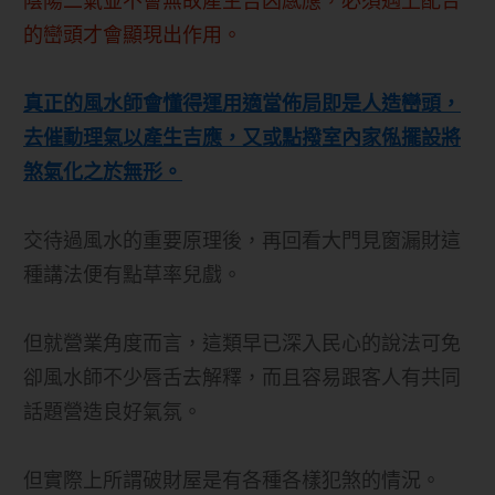
陰陽二氣並不會無故產生吉凶感應，必須遇上配合
的巒頭才會顯現出作用。
真正的風水師會懂得運用適當佈局即是人造巒頭，
去催動理氣以產生吉應，又或點撥室內家俬擺設將
煞氣化之於無形。
交待過風水的重要原理後，再回看大門見窗漏財這
種講法便有點草率兒戲。
但就營業角度而言，這類早已深入民心的說法可免
卻風水師不少唇舌去解釋，而且容易跟客人有共同
話題營造良好氣氛。
但實際上所謂破財屋是有各種各樣犯煞的情況。