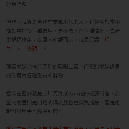
分類詮釋。
但現今就算是自稱專業風水師的人，有很多根本不
懂如果捕捉這種氣場，更不熟悉在何種情況下會產
生禍福作用。以風水術語而言，就是所謂
「理
氣」、「巒頭」
。
理氣就是流佈於四周的陰陽二氣，而巒頭就是處身
的環境內各種形質的器物。
巒頭在室外就是山川河海或城市裡的樓房街巷，於
室內而言則是門路間隔以及各種家俬擺設，皆是用
眼可見用手可觸摸到的。