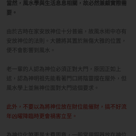
當然，風水學與生活息息相關，故必然兼顧實際需
要。
由於古時在家安放神位十分普遍，故風水術中亦有
安放神位的法則。大體將其置於無傷大雅的位置，
便不會影響到風水。
老一輩的人認為神位必須正對大門，原因正如上
述，認為神明祖先能看著門口將陰靈擋在屋外，但
風水學上並無神位面對大門這個要求。
此外，不要以為將神位放在財位能催財，搞不好流
年凶曜降臨時更會禍害立至。
為神位化煞更是大費周章，一般常用銅器放在神位