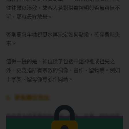
往往難以湊效，故客人若對供奉神明與否無可無不
可，那就最好放棄。
否則要每年檢視風水再決定如何點撥，確實費時失
事。
值得一提的是，神位除了包括中國神祗或祖先之
外，更泛指所有宗教的偶像、畫作、聖物等。例如
十字架、聖母像等亦作同論。
3. 家俬擺位吉凶
有些風水師著重家俬形狀、產色、位置。就形狀而
言，圓形屬金，波浪形屬水，三角或多角形屬火，