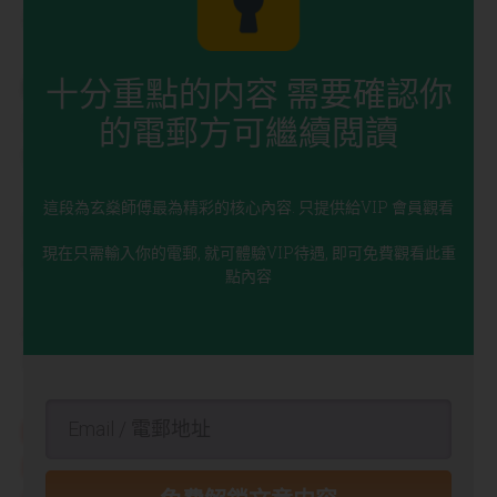
長條形的屬木、正方形屬土。
十分重點的内容 需要確認你
顏色方面，白色銀色等淺色色系屬金，綠色青色屬
的電郵方可繼續閲讀
木，黑色藍色屬水，紅色或紅色色系顏色如紫色燈
色等屬火，黃色啡色屬土。
這段為玄燊師傅最為精彩的核心內容. 只提供給VIP 會員觀看
至於家俬擺放位置，視乎風水派別，用八宅的人會
現在只需輸入你的電郵, 就可體驗VIP待遇, 即可免費觀看此重
以「生氣」、「延年」等所謂吉位放床或沙發。
點內容
其實這些原則於正真風水吉凶而言只屬次要，幾乎
可以忽略。
因真正風水必以巒頭理氣配合為首要，再從這個角
度去探究家俬形狀顏色如何配合，但主旨始終是看