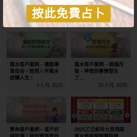
按此免費占卜
風水客戶案例 – 擺脫事
風水客戶案例 – 兩個月
業低谷，她用八字風水
後，神奇的事情發生
逆轉人生！
了…
9 5 月, 2025
20 3 月, 2025
算命客戶案例 – 客戶好
2025乙巳蛇年九宮飛星
評如潮！我的預測真的
風水佈局與開運指南