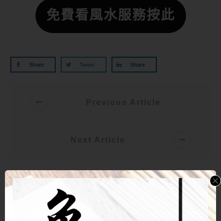
免費看風水服務按此
Share
Tweet
Share
Previous Article
Next Article