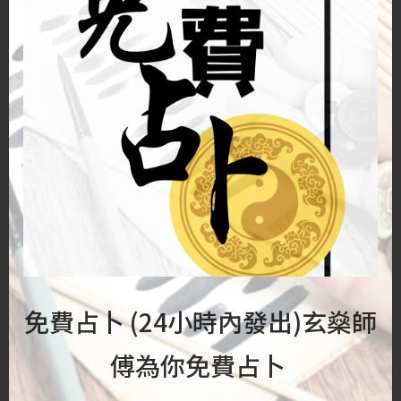
玄燊 師傅
- 年營收8位數千萬玄學家
- 專營商業及企業風水玄學服務
- Youtube頻道及各渠道粉絲6位數, 電郵訂閱者超20萬
- 徒弟團隊超過40人, 分佈港台澳星馬
- 香港及馬來西亞合法註冊公司營運
- 暢銷書《梅花八字》作者
免費占卜 (24小時內發出)玄燊師
Your Signature
傅為你免費占卜