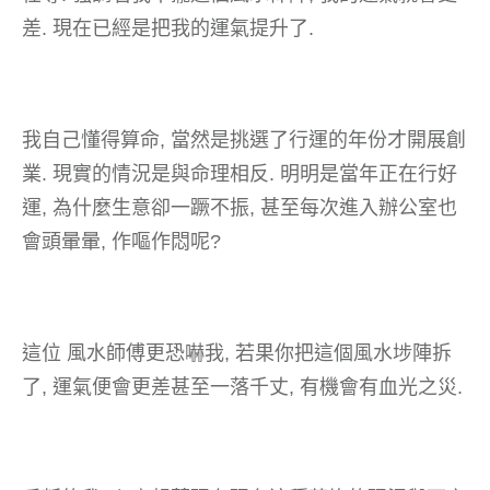
差. 現在已經是把我的運氣提升了.
我自己懂得算命, 當然是挑選了行運的年份才開展創
業. 現實的情況是與命理相反. 明明是當年正在行好
運, 為什麼生意卻一蹶不振, 甚至每次進入辦公室也
會頭暈暈, 作嘔作悶呢?
這位 風水師傅更恐嚇我, 若果你把這個風水埗陣拆
了, 運氣便會更差甚至一落千丈, 有機會有血光之災.