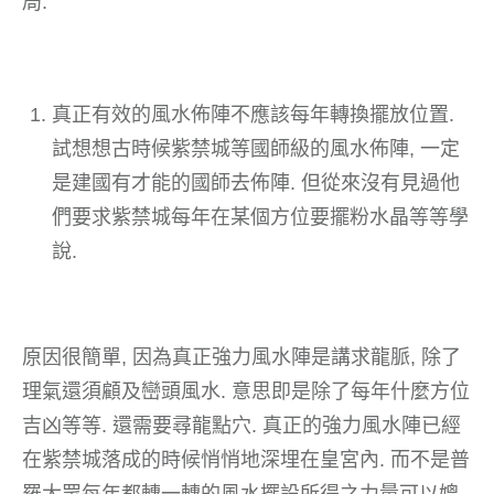
局.
真正有效的風水佈陣不應該每年轉換擺放位置.
試想想古時候紫禁城等國師級的風水佈陣, 一定
是建國有才能的國師去佈陣. 但從來沒有見過他
們要求紫禁城每年在某個方位要擺粉水晶等等學
說.
原因很簡單, 因為真正強力風水陣是講求龍脈, 除了
理氣還須顧及巒頭風水. 意思即是除了每年什麼方位
吉凶等等. 還需要尋龍點穴. 真正的強力風水陣已經
在紫禁城落成的時候悄悄地深埋在皇宮內. 而不是普
羅大眾每年都轉一轉的風水擺設所得之力量可以媲