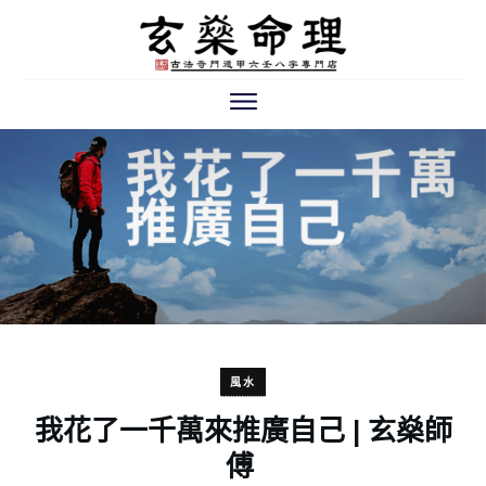
風水
我花了一千萬來推廣自己 | 玄燊師
傅