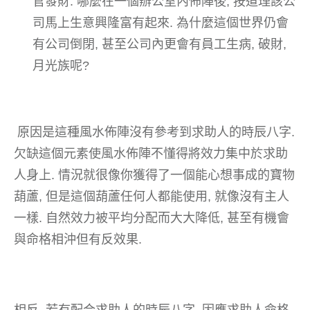
官發財. 哪麼在一個辦公室內佈陣後, 按道理該公
司馬上生意興隆富有起來. 為什麼這個世界仍會
有公司倒閉, 甚至公司內更會有員工生病, 破財,
月光族呢?
原因是這種風水佈陣沒有參考到求助人的時辰八字.
欠缺這個元素使風水佈陣不懂得將效力集中於求助
人身上. 情況就很像你獲得了一個能心想事成的寶物
葫蘆, 但是這個葫蘆任何人都能使用, 就像沒有主人
一樣. 自然效力被平均分配而大大降低, 甚至有機會
與命格相沖但有反效果.
相反, 若有配合求助人的時辰八字, 因應求助人命格