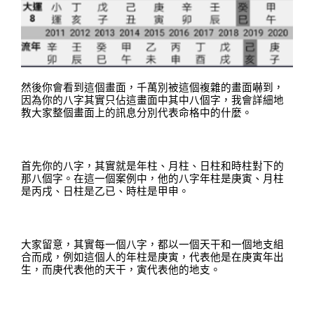
然後你會看到這個畫面
，
千萬別被這個複雜的畫面嚇到
，
因為你的八字其實只佔這畫面中其中八個字，我會詳細地
教大家整個畫面上的訊息分別代表命格中的什麼
。
首先你的八字，其實就是年柱
、
月柱
、
日柱和時柱對下的
那八個字
。
在這一個案例中，他的八字年柱是庚寅
、
月柱
是丙戌
、
日柱是乙已
、
時
柱是甲申
。
大家留意，其實每一個八字，都以一個天干和一個地支組
合而成，例如這個人的年柱是庚寅
，
代表他是在庚寅年出
生
，
而庚代表他的天干，寅代表他的地支
。