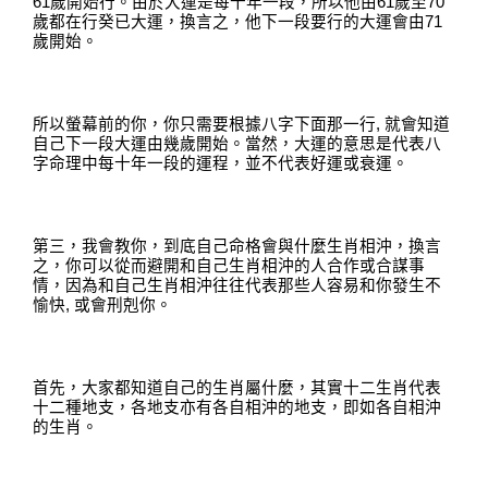
61
歲開始行
。
由
於大運是每十年一段
，
所以他由
61
歲至
70
歲都在行癸已大運
，
換言之，他下一段要行的大運會由
71
歲開始。
所以螢幕前的你，你只需要根據八字下面那一行
,
就會知道
自己下一段大運由幾歲開始
。
當然，大運的意思是代表八
字命理中每十年一段的運程，並不代表好運或衰運
。
第三，我會教你，到底自己命格會與什麼生肖相沖，換言
之，你可以從而避開和自己生肖相沖的人合作或合謀事
情，因為和自己生肖相沖往往代表那些人容易和你發生不
愉快
,
或會刑剋你。
首先，大家都知道自己的生肖屬什麼
，
其實十二生肖代表
十二種地支
，
各地支亦有各自相沖的地支，即如各自相沖
的生肖
。