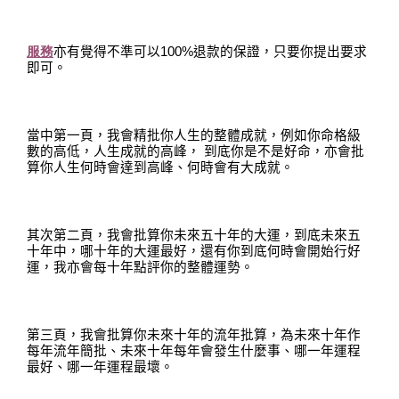
服務
亦有覺得不準可以
100%
退款的保證，只要你提出要求
即可。
當中第一頁，我會精批你人生的整體成就
，
例如你命格級
數的高低
，
人生成就的高峰，
到底你是不是好命
，
亦會批
算你人生何時會達到高峰、何時會有大成就
。
其次第二頁，我會批算你未來五十年的大運
，
到底未來五
十年中，哪十年的大運最好
，
還有你到底何時會開始行好
運
，
我亦會每十年點評你的整體運勢
。
第三頁，我會批算你未來十年的流年批算，為未來十年作
每年流年簡批、未來十年每年會發生什麼事、哪一年運程
最好、哪一年運程最壞。