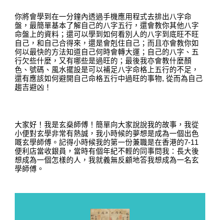
你
將會學到在一分鐘內透過手機應用程式去排出八字命
盤，最簡單基本了解自己的八字五行
，
還會教你其他八字
命盤上的資料
；
還可以學到如何看別人的八字到底旺不旺
自己，和自己合得來，還是會剋住自己；而且亦會教你如
何以最快的方法知道自己何時會轉大運；自己的八字、五
行欠些什麼，又有哪些是過旺的；最後我亦會教什麼顏
色
、
號碼
、
風水擺設是可以補足八字命格上五行的不足
，
還有應該如何避開自己命格五行中過旺的事物
,
從而為自己
趨吉避凶
！
大家好
！
我是玄燊師傅
！
簡單向大家說說我的故事
，
我從
小便對玄學非常有熱誠，我小時候的夢想是成為一個出色
嘅玄學師傅
。
記得小時候我的第一份兼職是在香港的
7-11
便利店當收銀員
，
當時有個年紀不輕的同事問我：長大後
想成為一個怎樣的人，我就義無反顧地答我想成為一名玄
學師傅
。