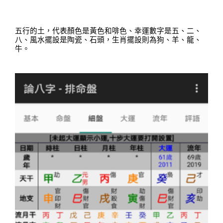
五行的土，代表顏色是黃色和啡色
、
幸運數字是五、二、
八
、
風水擺設是陶瓷、石頭，生肖擺設則為狗、羊、龍、
牛
。