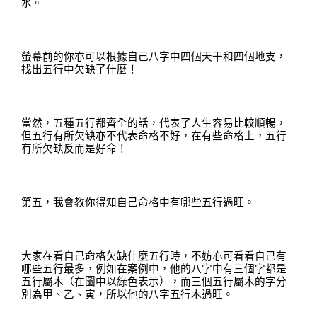
水
。
螢幕前的你亦可以根據自己八字中四個天干和四個地支，
找出五行中欠缺了什麼
！
當然，五種五行都齊全的話，代表了人生容易比較順暢
，
但五行有所欠缺亦不代表命格不好，在有些命格上，五行
有所欠缺反而是好命
！
第五，我會教你得知自己命格中有哪些五行過旺
。
大家在看自己命格欠缺什麼五行時，不妨亦可看看自己有
哪些五行最多，例如在案例中，他的八字中有三個字都是
五行屬木（在圖中以綠色表示），而三個五行屬木的字分
別為甲
、
乙
、
寅
，
所以他的八字五行木過旺。