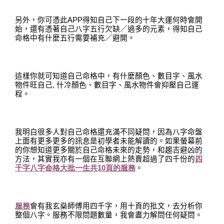
另外，你可憑此
APP
得知自己下一段的十年大運何時會開
始
，
還有憑著自己八字五行欠缺／過多的元素，得知自己
命格中有什麼五行需要補充／避開
。
這樣你就可知道自己命格中，有什麼顏色、數目字、風水
物件旺自己
,
什冷顏色、數目字、風水物件會抑壓自己運
程
。
我明白很多人對自己命格還充滿不同疑問
，
因為八字命盤
上面有更多更多的訊息是初學者未能解讀的
。
如果螢幕前
的你想知道更多關於自己命格未來的走勢
，
和趨吉避凶的
方法
，
其實我亦有一個
在
互聯網上熱賣超過
了
四千份的
四
千字八字命格大批一生共
10
頁的服務
。
服務
會有我玄燊師傅用四千字，用十頁的批文，去分析你
整個八字。服務不限問題數量，我會盡力解問任何疑問。