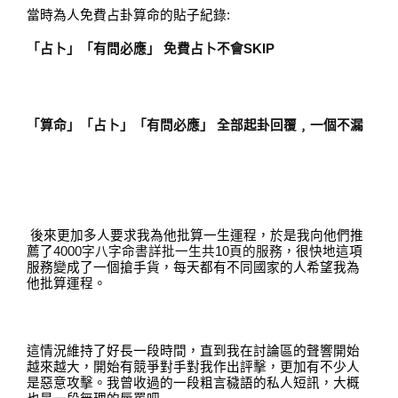
當時為人免費占卦算命的貼子紀錄
:
「占卜」「有問必應」
免費占卜不會
SKIP
「算命」「占卜」「有問必應」
全部起卦回覆﹐一個不漏
後來更加多人要求我為他批算一生運程
，
於是我向他們推
薦了
4000
字八字命書詳批一生共
10
頁的服務
，
很快地這項
服務變成了一個搶手貨
，
每天都有不同國家的人希望我為
他批算運程
。
這情況維持了好長一段時間
，
直到我在討論區的聲響開始
越來越大
，
開始有競爭對手對我作出評擊
，
更加有不少人
是惡意攻擊
。
我曾收過的一段粗言穢語的私人短訊
，
大概