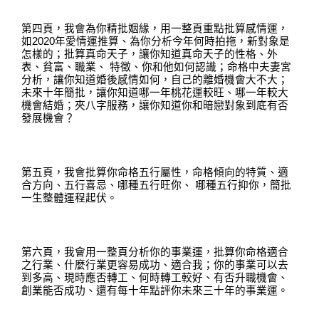
第四頁，我會為你精批姻緣，用一整頁重點批算感情運，
如
2020
年愛情運推算、為你分析今年何時拍拖，新對象是
怎樣的；批算真命天子，讓你知道真命天子的性格、外
表、貧富、職業、
特徵、你和他如何認識；命格中夫妻宮
分析，讓你知道婚後感情如何，自己的離婚機會大不大；
未來十年簡批，讓你知道哪一年桃花運較旺、哪一年較大
機會結婚；夾八字服務，讓你知道你和暗戀對象到底有否
發展機會
？
第五頁，我會批算你命格五行屬性，命格傾向的特質、適
合方向、五行喜忌、哪種五行旺你、
哪種五行抑你，簡批
一生整體運程起伏。
第六頁，我會用一整頁分析你的事業運，批算你命格適合
之行業、什麼行業更容易成功、適合我；你的事業可以去
到多高、現時應否轉工、何時轉工較好、有否升職機會、
創業能否成功、還有每十年點評你未來三十年的事業運。