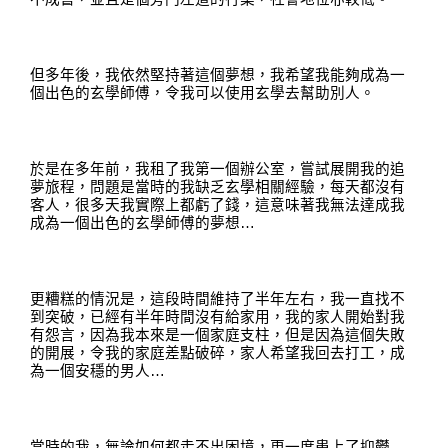
但多年後，我依然堅持著這個夢想
，
我
希望我能夠成為一
個出色的玄學師傅
，
令我可以使用玄學去幫助別人
。
於是在多年前
，
我租了我第一個辦公室
，
嘗試展開我的追
夢旅程
，
問題是當時的我缺乏玄學相關經驗
，
每天都沒有
客人
，
很多天我實際上都虧了錢
，
這意味著我無法達成我
成為一個出色的玄學師傅的夢想
…
更糟糕的情況是
，
這段時間維持了半年左右
，
我一直找不
到突破
，
已經有半年時
間沒
有給家用
，
我的家人開始對我
有怨言
，
因為我本來是一個家庭支柱
，
但是因為這個失敗
的開展
，
令我的家庭差點破碎
，
家人希望我回去打工
，
成
為一個安穩的男人
…
當時的我
，
無論如何都走不出困境
，
更一度患上了抑鬱