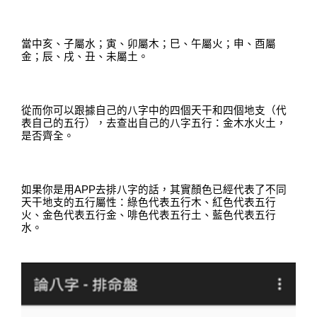
當中亥
、
子屬水；寅
、
卯屬木
；
巳
、
午屬火；申
、酉
屬
金；辰
、
戌
、
丑
、
未屬土
。
從而你可以跟據自己的八字中的四個天干和四個地支（代
表自己的五行），去查出自己的八字五行：金木水火土，
是否齊全。
如果你是用
APP
去排八字的話
，
其實顏色已經代表了不同
天干地支的五行屬性：綠色代表五行木
、
紅色代表五行
火
、
金色代表五行金
、
啡色代表五行土
、
藍色代表五行
水
。