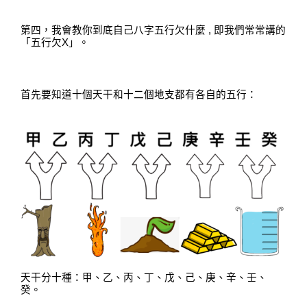
第四，我會教你到底自己八字五行欠什麼
,
即我們常常講的
「五行欠
X
」。
首先要知道十個天干和十二個地支都有各自的五行：
天干分十種：甲
、
乙
、
丙
、
丁
、
戊
、
己
、
庚
、
辛
、
壬
、
癸。