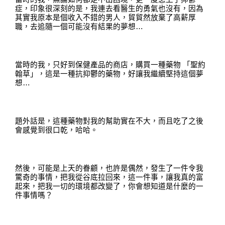
症
，
印象很深刻的是
，
我連去看醫生的勇氣也沒有
，
因為
其實我原本是個收入不錯的男人
，
貿貿然放棄了高薪厚
職
，
去追隨一個可能沒有結果的夢想
…
當時的我
，
只好到保健產品的商店
，
購買一種藥物
「聖約
翰草
」，
這是一種抗抑鬱的藥物
，
好讓我繼續堅持這個夢
想
…
題外話是
，
這種藥物對我的幫助實在不大
，
而且吃了之後
會感覺到很口乾
，
哈哈
。
然後
，
可能是上天的眷顧
，
也許是偶然
，
發生了一件令我
驚奇的事情
，
把我從谷底拉回來
，
這一件事
，
讓我真的富
起來
，
把我一切的環境都改變了
，
你會想知道是什麼的一
件事情嗎
？