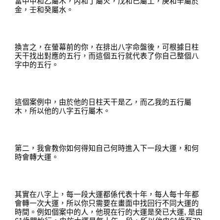
當中甲和乙屬木
，
丙和丁屬火
，
戊和己屬土
，
庚和辛屬於
金
，
壬和癸屬水
。
換言之，在螢幕前的你，在排出八字命盤後
，
可根據日柱
天干找出對應的五行
，而
這個五行就代表了你自己整個八
字中的五行
。
這個案例中，由於他的日柱天干是乙
，
而乙
我的
五行屬
木，所以他的八字五行屬木
。
第二，我會教你如何得知自己何時進入下一段大運，和何
時會轉大運。
其實在八字上，每一段大運都係代表十年
，
每人每十年都
會轉一次大運
，
所以你只需要在畫面中找回行不同大運的
時間
。
例如個案中的人，他現在行的大運是癸已大運
,
是由