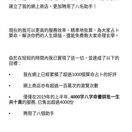
建立了我的網上商店
，
更加聘用了八名助手
！
現在的我可以更高的服務效率
，
精
準地批算，為大家占卜
算命
，
解決你們的人生煩惱，還能免費教大家命理玄學。
由於在短短的時間內我已實現了這一切，並達成了以下的
目標：
•
我在網上已經累積了超過
1000
個算命占卜的好評
•
網上商店亦有超過一百萬次的瀏覽次數
•
僅僅在
2019
年的上半年
,
4000
字八字命書詳批一生
共十頁
的服務
,
已售出超過
4000
份
•
聘用了八個助手