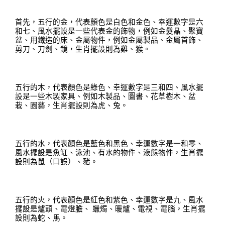
首先，五行的金
，
代表顏色是白色和金色
、
幸運數字是六
和七
、
風水擺設是一些代表金的飾物，例如金髮晶、聚寶
盆、用鐵造的床、金屬物件，例如金屬製品、金屬首飾、
剪刀、刀劍、鏡，生肖擺設則為雞、猴。
五行的木，代表顏色是綠色
、
幸運數字是三和四
、
風水擺
設是一些木製家具、例如木製品、圖書、花草樹木、盆
栽、園藝，生肖擺設則為虎、兔。
五行的水，代表顏色是藍色和黑色
、
幸運數字是一和零
、
風水擺設是魚缸、泳池、有水的物件、液態物件，生肖擺
設則為鼠（口誤）、豬
。
五行的火，代表顏色是紅色和紫色
、
幸運數字是九
、
風水
擺設是爐頭、電燈膽、
蠟燭、暖爐、電視、電腦，生肖擺
設則為蛇、馬
。