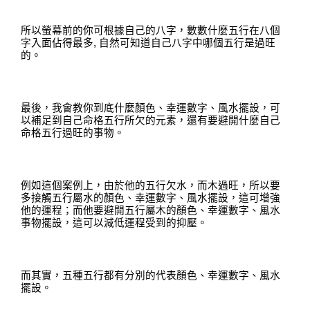
所以螢幕前的你可根據自己的八字，數數什麼五行在八個
字入面佔得最多
,
自然可知道自己八字中哪個五行是過旺
的
。
最後，我會教你到底什麼顏色
、
幸運數字
、
風水擺設
，
可
以補足到自己命格五行所欠的元素
，
還
有要避開什麼自己
命格五行過旺的事物
。
例如這個案例上，由於他的五行欠水
，
而木過旺
，
所以要
多接觸五行屬水的顏色、幸運數字、風水擺設，這可增強
他的運程
；
而他要避開五行屬木的顏色、幸運數字、風水
事物擺設，這可以減低運程受到的抑壓
。
而其實，五種五行都有分別的代表顏色、幸運數字、風水
擺設
。