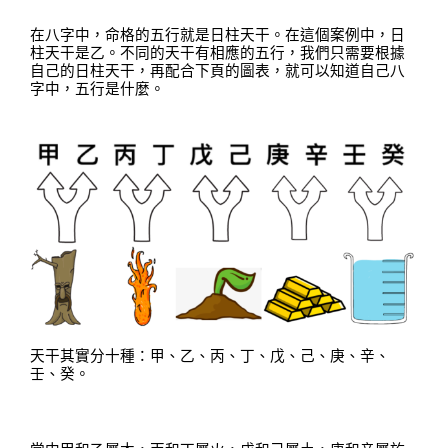
在八字中，命格的五行就是日柱天干
。
在這個案例中，日
柱天干是乙
。
不同的天干有相應的五行
，
我們只需要根據
自己的日柱天干，再配合下頁的圖表，就可以知道自己八
字中，五行是什麼
。
天干其實分十種：甲
、
乙
、
丙
、
丁
、
戊
、
己
、
庚
、
辛
、
壬
、
癸
。