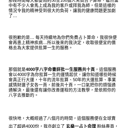
那段時間每天都要為約
50
至
100
個人免費占卜算命
，
雖然當
中有不少人會馬上成為我的客戶或拜我為師
，
但是這樣的
情況令我的精神受到很大的負荷
，
讓我的健康問題更加劇
了
…
很抱歉的是
…
每天持續地為你們免費占卜算命
，
我很快便
會再患上精神疾病
…
所以後來的我決定
，
收取很便宜的價
格去為大家提供批算一生的服務
。
那個就是
4000
字八字命書詳批一生服務共十頁
，
這個服務
會以
4000
字為你批算一生的運情起伏
，
讓你知道哪些時候
會真正行大運
，
十年的流年批算
、
50
年的大運批算
、
事業
感情財運子女各一頁
，
前後共十頁
，
一口氣把你的煩惱通
通解決
，
最後還有讓你改善運程的方法教學
，
是依照你的
八字去推斷的
。
很快地
，
大
概經過了八個月的時間
，
這個服務便在全球賣
出了超過
4000
份
，
我亦創立了
玄燊一占卜命理
粉絲專頁
，