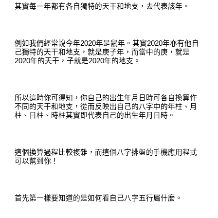
其實每一年都有各自獨特的天干和地支，去代表該年。
例如我們經常說今年
2020
年是鼠年
。
其實
2020
年亦有他自
己獨特的天干和地支
，
就是庚子年，而當中的庚，就是
2020
年的天干，子就是
2020
年的地支
。
所以這時你可得知，你自己的出生年月日時可各自換算作
不同的天干和地支
，
從而反映出自己的八字中的年柱
、
月
柱
、
日柱
、
時柱其實即代表自己的出生年月日時
。
這個換算過程比較複雜，而這個八字排盤的手機應用程式
可以幫到你！
首先第一樣要知道的是
如
何看自己八字五行屬什麼
。