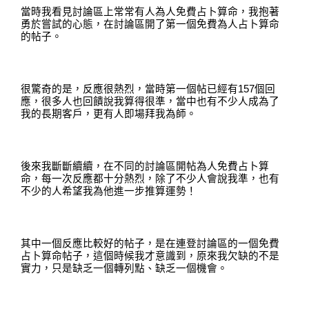
當時我看見討論區上常常有人為人免費占卜算命
，
我抱著
勇於嘗試的心態
，
在討論區開了第一個免費為人占卜算命
的帖子
。
很驚奇的是
，
反應很熱烈
，
當時第一個帖已經有
157
個回
應
，
很多人也回饋說我算得很準
，
當中也有不少人成為了
我的長期客戶
，
更有人即場拜我為師
。
後來
我
斷斷續續
，
在不同的討論區開帖為人免費占卜算
命
，
每一次反應都十分熱烈
，
除了不少人會說我準
，
也有
不少的人希望我為他進一步推算運勢
！
其中一個反應比較好的帖子
，
是在連登討論區的一個免費
占卜算命帖子
，
這個時候我才意識到
，
原來我欠缺的不是
實力
，
只是缺乏一個轉列點
、
缺乏一個機會
。