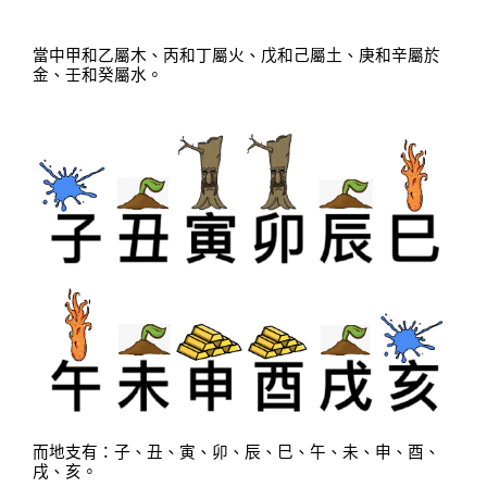
當中甲和乙屬木
、
丙和丁屬火
、
戊和己屬土
、
庚和辛屬於
金
、
壬和癸屬水
。
而地支有：子
、
丑
、
寅
、
卯
、
辰
、
巳
、
午
、
未
、
申
、
酉
、
戌
、
亥
。