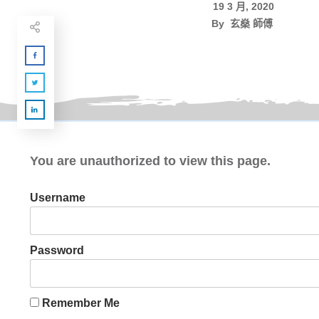
19 3 月, 2020
By
玄燊 師傅
You are unauthorized to view this page.
Username
Password
Remember Me