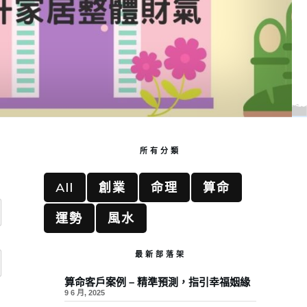
所有分類
All
創業
命理
算命
運勢
風水
最新部落架
算命客戶案例 – 精準預測，指引幸福姻緣
9 6 月, 2025