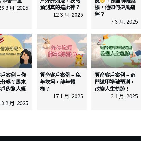
 命書一鑒
戶好評如潮！我的
險
！預言解僱危
預測真的這麼神？
機，他如何逆風翻
26 3 月, 2025
盤？
12 3 月, 2025
7 3 月, 2025
戶案例 – 你
算命客戶案例 – 兔
算命客戶案例 – 奇
緣分嗎？馬來
年坎坷，龍年轉
門遁甲準確預測，
客戶的驚人經
機？
改變人生軌跡！
17 1 月, 2025
3 1 月, 2025
3 2 月, 2025