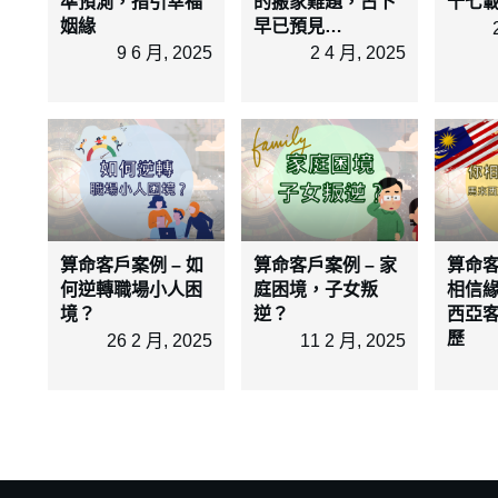
準預測，指引幸福
的搬家難題，占卜
十七載
姻緣
早已預見…
9 6 月, 2025
2 4 月, 2025
算命客戶案例 – 如
算命客戶案例 – 家
算命客
何逆轉職場小人困
庭困境，子女叛
相信
境？
逆？
西亞
歷
26 2 月, 2025
11 2 月, 2025