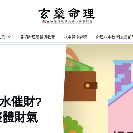
工具
各項命理服務與收費
八字算命課程
命理八字教學|玄燊部
風水催財?
整體財氣