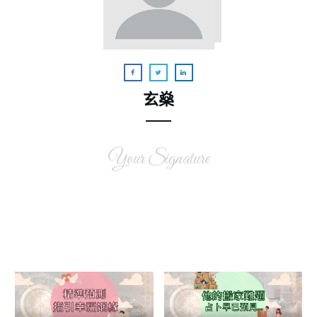
玄燊
Your Signature