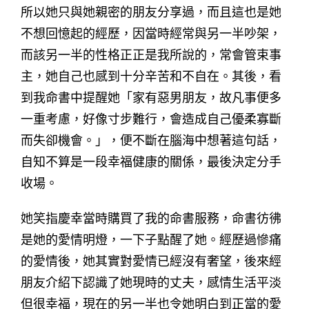
所以她只與她親密的朋友分享過，而且這也是她
不想回憶起的經歷，因當時經常與另一半吵架，
而該另一半的性格正正是我所說的，常會管束事
主，她自己也感到十分辛苦和不自在。其後，看
到我命書中提醒她「家有惡男朋友，故凡事便多
一重考慮，好像寸步難行，會造成自己優柔寡斷
而失卻機會。」，便不斷在腦海中想著這句話，
自知不算是一段幸福健康的關係，最後決定分手
收場。
她笑指慶幸當時購買了我的命書服務，命書彷彿
是她的愛情明燈，一下子點醒了她。經歷過慘痛
的愛情後，她其實對愛情已經沒有奢望，後來經
朋友介紹下認識了她現時的丈夫，感情生活平淡
但很幸福，現在的另一半也令她明白到正當的愛