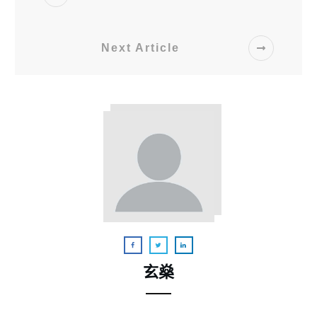
Next Article
玄燊