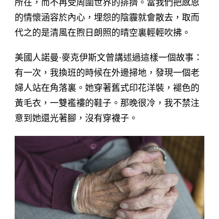
所在，而不再受周圍世界的排擠。當我們把感恩
的情懷涵容於內心，埋怨的陰霾就會散去，取而
代之的是清風在煦日朗照的晴空裏輕輕吹拂。
美國人諾曼·麥克伊斯文曾講述過這樣一個故事：
有一次，我換班的時候在外邊掃地，發現一個老
婦人站在角落裏。她穿著舊式印花洋裝，褪色的
黃毛衣，一雙襤褸的鞋子。那晚很冷，我不禁注
意到她還光著腳，沒有穿襪子。