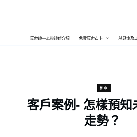
算命師—玄燊師傅介紹
免費算命占卜
AI算命及
算命
客戶案例- 怎樣預
走勢？