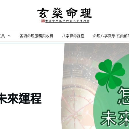
工具
各項命理服務與收費
八字算命課程
命理八字教學|玄燊部
知未來運程