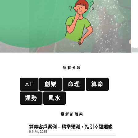
所有分類
All
創業
命理
算命
運勢
風水
最新部落架
算命客戶案例 – 精準預測，指引幸福姻緣
9 6 月, 2025