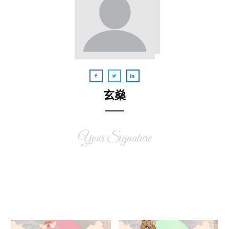
玄燊
Your Signature