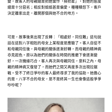
變，故客人的母親總是把她當作「掃把星」，對她的態度
總是十分惡劣；相反對姐姐甚是偏愛。種種積怨下，客戶
決定離家出走，離開那個與她不合的地方。
可是，故事後來出現了反轉：「相處好，同住難」這句說
話在這對八字相剋的母女上某程度是應驗了。客人自從不
和母親同住後，與母親的關係逐漸好轉，而母親的精神病
亦見起色。原以為她們的關係在時間的推磨下會逐漸變
好，一次機緣巧合，客人再次與母親同住，意料之內，母
親的精神病又復發了，而她們之間又再度多次出現拉鋸
戰。受不了終日爭吵的客人最終尋求了我的協助。她擔心
的是，八字不合的母女，是不是終其一生也會像這般爭爭
吵吵呢？