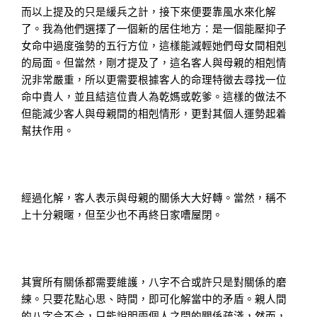
而以上提及的只是緩兵之計，接下來便要靠風水來化解
了。我為他們選擇了一個新的居住地方：是一個能壓抑子
女命中過度強勢的五行方位，這樣能減輕她們母女間相剋
的局面。但當然，剛才提及了，這名客人與母親的相剋情
況非常嚴重，所以更需要根據客人的命理特徵去尋找一位
命中貴人，並且結這位貴人為乾媽或乾爹。這樣的做法不
但能減少客人與母親間的相剋情形，更對其個人運勢起着
幫扶作用。
經過化解，客人表示與母親的關係大大好轉。當然，稱不
上十分親暱，但至少也不再終日家嘈屋閉。
其實所有關係都需要維護，八字不合或許只是對關係的磨
練。只要花點心思、時間，即可化解當中的矛盾。親人間
的八字合不合，只能說明兩個人之間的關係疏淺，然而，