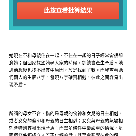
此按查看批算結果
她現在不和母親住在一起，不住在一起的日子經常會很想
念她；但回家探望她老人家的時候，卻總會產生矛盾。她
思前想後也找不出其中原因，於是找到了我。而我查看她
們兩人的生辰八字，發現八字確實相剋，彼此之間容易出
現矛盾。
所謂的母女不合，指的是母親的食神和女兒的日主相剋，
或者女兒的偏印和母親的日主相剋；女兒與母親的氣場相
剋會特別容易出現矛盾；而眾多條件中最嚴重的情況，是
兩個條件都成立。若不化解的話，甚至會影響彼此的健