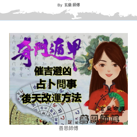
By
玄燊 師傅
善恩師傅